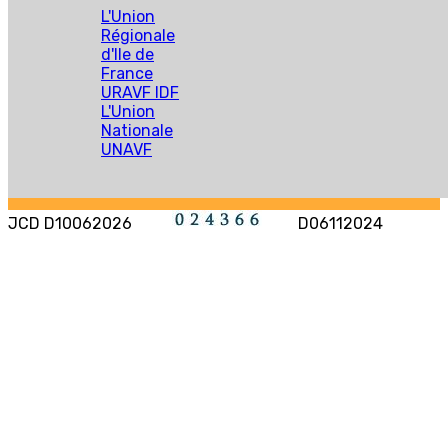
L'Union
Régionale
d'Ile de
France
URAVF IDF
L'Union
Nationale
UNAVF
JCD D10062026
D06112024