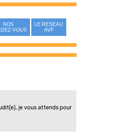
NOS
LE RESEAU
DEZ-VOUS
AVF
dit(e), je vous attends pour