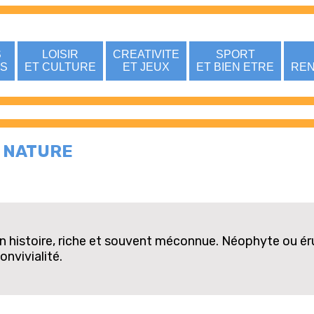
S
LOISIR
CREATIVITE
SPORT
NS
ET CULTURE
ET JEUX
ET BIEN ETRE
REN
ATURE
n histoire, riche et souvent méconnue. Néophyte ou éru
nvivialité.