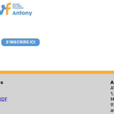
S'INSCRIRE ICI
es
A
A
1
 IDF
9
a