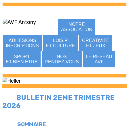
NOTRE
ASSOCIATION
ADHESIONS
LOISIR
CREATIVITE
INSCRIPTIONS
ET CULTURE
ET JEUX
SPORT
NOS
LE RESEAU
ET BIEN ETRE
RENDEZ-VOUS
AVF
BULLETIN 2EME TRIMESTRE
2026
SOMMAIRE